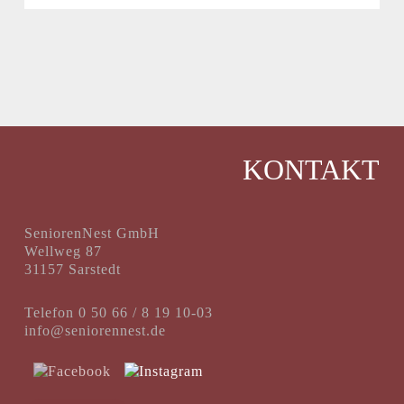
KONTAKT
SeniorenNest GmbH
Wellweg 87
31157 Sarstedt
Telefon 0 50 66 / 8 19 10-03
info@seniorennest.de