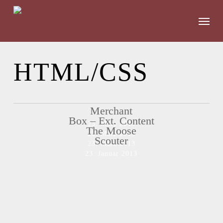
Skip
to
Menu
main
content
HTML/CSS
Merchant
Box – Ext. Content
23. März 2013
The Moose
23. März 2013
Scouter
23. März 2013
23. Januar 2013