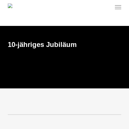
Menu
Skip
to
main
content
10-jähriges Jubiläum