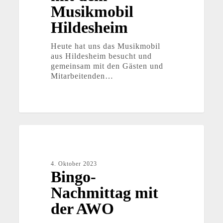
Musikmobil
Hildesheim
Heute hat uns das Musikmobil
aus Hildesheim besucht und
gemeinsam mit den Gästen und
Mitarbeitenden…
Bingo-
Nachmittag
mit
der
4. Oktober 2023
AWO
Bingo-
Nachmittag mit
der AWO