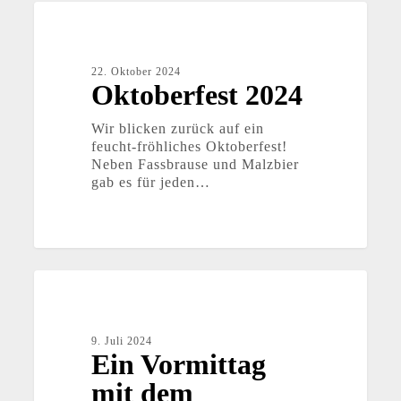
Oktoberfest
2024
22. Oktober 2024
Oktoberfest 2024
Wir blicken zurück auf ein
feucht-fröhliches Oktoberfest!
Neben Fassbrause und Malzbier
gab es für jeden…
Ein
Vormittag
mit
dem
9. Juli 2024
Musikmobil
Ein Vormittag
Hildesheim
mit dem